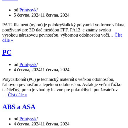
od
Printysvk
5 června, 2024
11 června, 2024
PA12 filament (nylon) je polokryštalický polyamid vo forme vlákna,
používaný pre 3D tlač metódou FFF. PA12 je známy svojou
vysokou nárazovou pevnosťou, výbornou odolnosťou voči…
Číst
PA12
dále »
PC
od
Printysvk
4 června, 2024
11 června, 2024
Polycarbonát (PC) je technický materiál s veľkou odolnosťou,
ťahovou pevnosťou a tepelnou odolnosťou. Avšak je veľmi ťažko
tlačiteľný, preto je vhodný hlavne pre pokročilých používateľov.
PC
…
Číst dále »
ABS a ASA
od
Printysvk
4 června, 2024
11 června, 2024