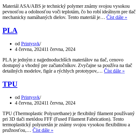
Materiál ASA/ABS je technický polymer známy svojou vysokou
pevnosťou a odolnosťou voči teplotám, čo ho robí ideálnym pre tlač
ABS
mechanicky namáhaných dielov. Tento materiál je…
Číst dále »
a
ASA
PLA
od
Printysvk
4 června, 2024
11 června, 2024
PLA je jedným z najjednoduchších materiálov na tlač, cenovo
dostupný a vhodný pre začiatočníkov. Zvyčajne sa používa na tlač
PLA
detailných modelov, figúr a rýchlych prototypov,…
Číst dále »
TPU
od
Printysvk
4 června, 2024
11 června, 2024
TPU (Thermoplastic Polyurethane) je flexibilný filament používaný
pri 3D tlači metódou FFF (Fused Filament Fabrication). Tento
termoplastický polyuretán je známy svojou vysokou flexibilitou a
TPU
pružnosťou,…
Číst dále »