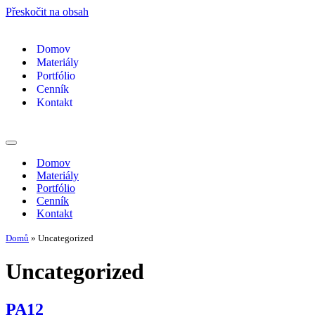
Přeskočit na obsah
Domov
Materiály
Portfólio
Cenník
Kontakt
Navigační
menu
Domov
Materiály
Portfólio
Cenník
Kontakt
Domů
»
Uncategorized
Uncategorized
PA12