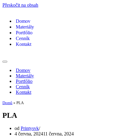
Přeskočit na obsah
Domov
Materiály
Portfólio
Cenník
Kontakt
Navigační
menu
Domov
Materiály
Portfólio
Cenník
Kontakt
Domů
»
PLA
PLA
od
Printysvk
4 června, 2024
11 června, 2024